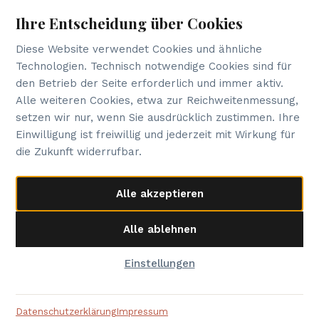
Ihre Entscheidung über Cookies
NEWSLETTER
Diese Website verwendet Cookies und ähnliche
Neuigkeiten zu meinen Büchern, News aus
Technologien. Technisch notwendige Cookies sind für
der Buchbranche und Marketing-Tipps für
den Betrieb der Seite erforderlich und immer aktiv.
Autoren.
Alle weiteren Cookies, etwa zur Reichweitenmessung,
setzen wir nur, wenn Sie ausdrücklich zustimmen. Ihre
Eintragen
Einwilligung ist freiwillig und jederzeit mit Wirkung für
die Zukunft widerrufbar.
Mit der Anmeldung akzeptieren Sie unsere
Datenschutzerklärung
. Abmeldung jederzeit möglich.
Alle akzeptieren
© 2026 Andreas Otter
Alle ablehnen
Impressum
·
Datenschutz
schreib@andreasotter.de
Einstellungen
Tilda
Made on
Datenschutzerklärung
Impressum