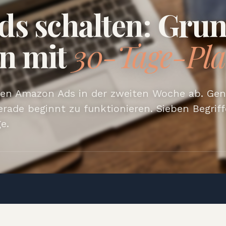
s schalten: Gru
en mit
30-Tage-Pl
ten Amazon Ads in der zweiten Woche ab. Ge
ade beginnt zu funktionieren. Sieben Begriff
e.