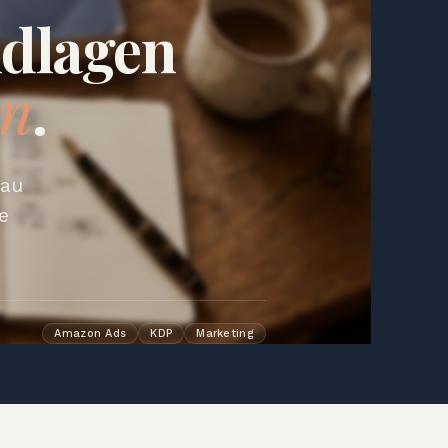
ndlagen
an
.
nau
e
Amazon Ads
KDP
Marketing